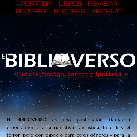
PORTADA
LIBROS
REVISTA
PODCAST
AUTORES
ARCHIVO
EL BIBLIOVERSO
es una publicación
dedicada
especialmente a la narrativa fantástica, la ci-fi y el
terror, pero con espacio para otros géneros y para la