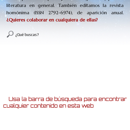
literatura en general. También editamos la revista
homónima (
ISSN
2792-6974
), de aparición anual.
¿Quieres colaborar en cualquiera de ellas?
¿Qué buscas?
BUSCAR
Usa la barra de búsqueda para encontrar
cualquier contenido en esta web