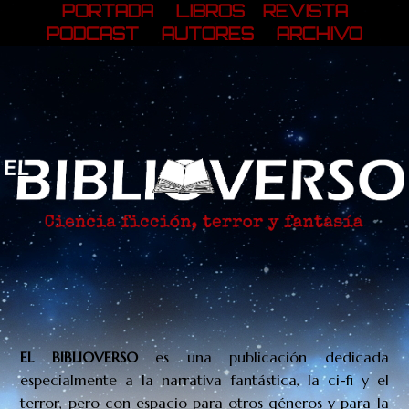
PORTADA
LIBROS
REVISTA
PODCAST
AUTORES
ARCHIVO
EL BIBLIOVERSO
es una publicación
dedicada
especialmente a la narrativa fantástica, la ci-fi y el
terror, pero con espacio para otros géneros y para la