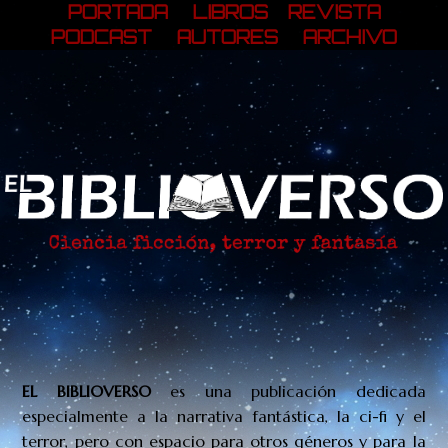
PORTADA
LIBROS
REVISTA
PODCAST
AUTORES
ARCHIVO
EL BIBLIOVERSO
es una publicación
dedicada
especialmente a la narrativa fantástica, la ci-fi y el
terror, pero con espacio para otros géneros y para la