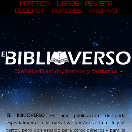
PORTADA
LIBROS
REVISTA
PODCAST
AUTORES
ARCHIVO
EL BIBLIOVERSO
es una publicación
dedicada
especialmente a la narrativa fantástica, la ci-fi y el
terror, pero con espacio para otros géneros y para la