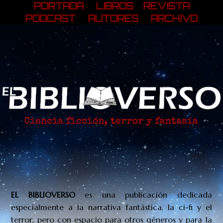
PORTADA
LIBROS
REVISTA
PODCAST
AUTORES
ARCHIVO
EL BIBLIOVERSO
es una publicación
dedicada
especialmente a la narrativa fantástica, la ci-fi y el
terror, pero con espacio para otros géneros y para la