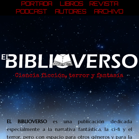
PORTADA
LIBROS
REVISTA
PODCAST
AUTORES
ARCHIVO
EL BIBLIOVERSO
es una publicación
dedicada
especialmente a la narrativa fantástica, la ci-fi y el
terror, pero con espacio para otros géneros y para la