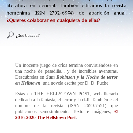
literatura en general. También editamos la revista
homónima (
ISSN
2792-6974
), de aparición anual.
¿Quieres colaborar en cualquiera de ellas?
¿Qué buscas?
UN JUEGO TERRORÍFICO
Un inocente juego de críos termina convirtiéndose en
una noche de pesadilla... y de increíbles aventuras.
Descúbrelas en
Sam Robinson y la Noche de terror
en Hellstown
, una novela escrita por D. D. Puche.
Estás en THE HELLSTOWN POST, web
literaria
dedicada a la fantasía, el terror y la ci-fi. También es el
nombre de la revista (
ISSN 2659-7551) que
publicamos semestralmente.
Texto e imágenes,
©
2016-2020 The Hellstown Post
.