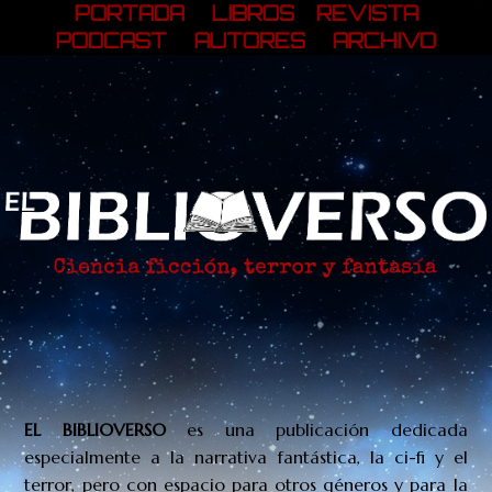
PORTADA
LIBROS
REVISTA
PODCAST
AUTORES
ARCHIVO
EL BIBLIOVERSO
es una publicación
dedicada
especialmente a la narrativa fantástica, la ci-fi y el
terror, pero con espacio para otros géneros y para la