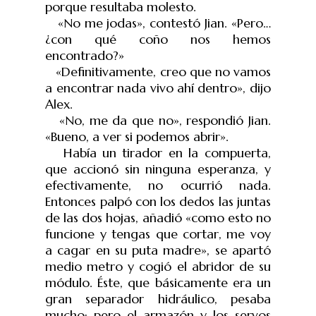
porque resultaba molesto.
«No me jodas», contestó Jian. «Pero…
¿con qué coño nos hemos
encontrado?»
«Definitivamente, creo que no vamos
a encontrar nada vivo ahí dentro», dijo
Alex.
«No, me da que no», respondió Jian.
«Bueno, a ver si podemos abrir».
Había un tirador en la compuerta,
que accionó sin ninguna esperanza, y
efectivamente, no ocurrió nada.
Entonces palpó con los dedos las juntas
de las dos hojas, añadió «como esto no
funcione y tengas que cortar, me voy
a cagar en su puta madre», se apartó
medio metro y cogió el abridor de su
módulo. Éste, que básicamente era un
gran separador hidráulico, pesaba
mucho; pero el armazón y los servos