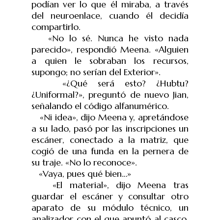
podían ver lo que él miraba, a través
del neuroenlace, cuando él decidía
compartirlo.
«No lo sé. Nunca he visto nada
parecido», respondió Meena. «Alguien
a quien le sobraban los recursos,
supongo; no serían del Exterior».
«¿Qué será esto? ¿Hubtu?
¿Uniformal?», preguntó de nuevo Jian,
señalando el código alfanumérico.
«Ni idea», dijo Meena y, apretándose
a su lado, pasó por las inscripciones un
escáner, conectado a la matriz, que
cogió de una funda en la pernera de
su traje. «No lo reconoce».
«Vaya, pues qué bien…»
«El material», dijo Meena tras
guardar el escáner y consultar otro
aparato de su módulo técnico, un
analizador con el que apuntó al casco,