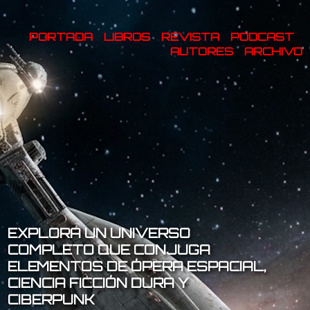
PORTADA
LIBROS
REVISTA
PODCAST
AUTORES
ARCHIVO
EXPLORA UN UNIVERSO
COMPLETO QUE CONJUGA
ELEMENTOS DE ÓPERA ESPACIAL,
CIENCIA FICCIÓN DURA Y
CIBERPUNK