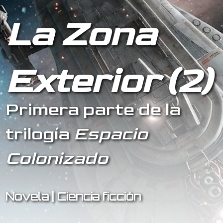
La Zona
Exterior (2)
Primera parte de la
trilogía
Espacio
Colonizado
Novela | Ciencia ficción