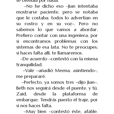
se ofendía por nada.
‒No he dicho eso ‒Jian intentaba
mostrarse paciente, pero se notaba
que le costaba; todos lo advertían en
su rostro y en su voz‒. Pero no
sabemos lo que vamos a abordar.
Prefiero contar con una ingeniera, por
si encontramos problemas con los
sistemas de esa lata. No te preocupes;
si haces falta allí, te llamaremos.
‒De acuerdo ‒contest
ó con la misma
tranquilidad.
‒Vale ‒a
ñadi
ó Meena, asintiendo‒,
me preparar
é.
‒Perfecto, ya somos tres ‒dijo Jian‒.
Beth nos seguirá desde el puente, y tú,
Zaid, desde la plataforma de
embarque. Tendrás puesto el traje, por
si nos haces falta.
‒Muy bien ‒contestó
éste, afable.