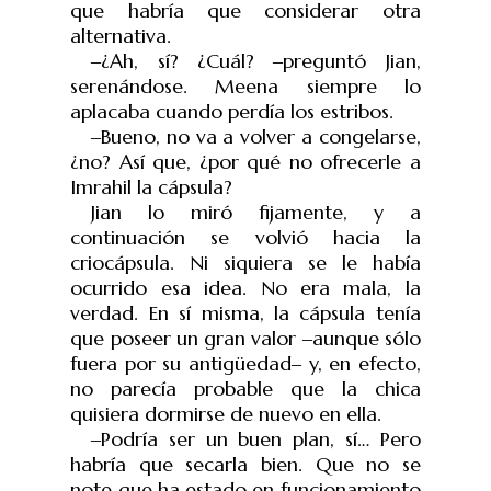
que habría que considerar otra
alternativa.
‒
¿Ah, sí? ¿Cuál?
‒
pregunt
ó
Jian,
seren
á
ndose. Meena siempre lo
aplacaba cuando perd
í
a los estribos.
‒
Bueno, no va a volver a congelarse,
¿no? Así que, ¿por qué no ofrecerle a
Imrahil la cápsula?
Jian lo miró fijamente, y a
continuación se volvió hacia la
criocápsula. Ni siquiera se le había
ocurrido esa idea. No era mala, la
verdad. En sí misma, la cápsula tenía
que poseer un gran valor
‒
aunque sólo
fuera por su antigüedad
‒
y, en efecto,
no parecía probable que la chica
quisiera dormirse de nuevo en ella.
‒
Podría ser un buen plan, sí… Pero
habría que secarla bien. Que no se
note que ha estado en funcionamiento