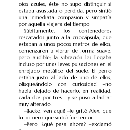
ojos azules; éste no supo distinguir si
estaba asustada o perdida, pero sintió
una inmediata compasión y simpatía
por aquella viajera del tiempo.
Súbitamente, los contenedores
rescatados junto a la criocápsula, que
estaban a unos pocos metros de ellos,
comenzaron a vibrar de forma suave,
pero audible; la vibración les llegaba
incluso por unas leves pulsaciones en el
enrejado metálico del suelo. El perro
estaba justo al lado de uno de ellos,
olisqueándolo con curiosidad
‒
no
había dejado de hacerlo, en realidad,
cada dos por tres
‒
, y se puso a ladrar
muy alterado.
‒
¡Jacko, ven aquí!
‒
le grit
ó
Alex, que
lo primero que sinti
ó
fue temor.
‒
Pero, ¿qué pasa ahora?
‒
exclamó