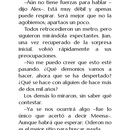
‒
Aún no tiene fuerzas para hablar
‒
dijo Alex
‒
. Está muy débil y apenas
puede respirar. Será mejor que no la
agobiemos; apartaos un poco.
Todos retrocedieron un metro, pero
siguieron mirándola expectantes. Jian,
una vez recuperado de la sorpresa
inicial, volvió rápidamente a sus
preocupaciones.
‒
No me puedo creer que esto esté
pasando. ¿Qué demonios vamos a
hacer, ahora que se ha despertado?
¿Qué se hace con alguien de hace más
de dos mil años?
Los demás lo miraron, sin saber qué
contestar.
‒
Ya se nos ocurrirá algo
‒
fue lo
único que acertó a decir Meena
‒
.
Aunque habrá que esperar; Oderon no
es el mejor sitio para buscar ayuda.