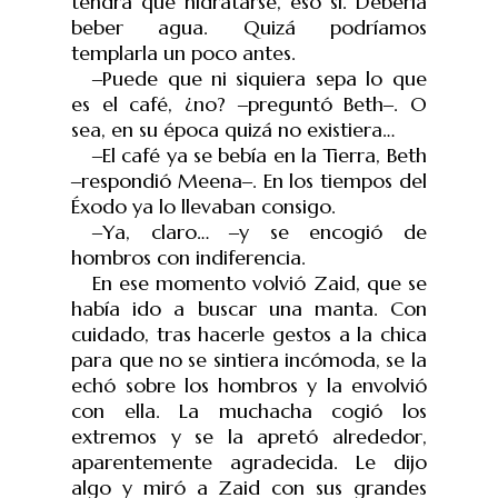
tendrá que hidratarse, eso sí. Debería
beber agua. Quizá podríamos
templarla un poco antes.
‒
Puede que ni siquiera sepa lo que
es el café, ¿no?
‒
pregunt
ó
Beth
‒
. O
sea, en su época quizá no existiera…
‒
El café ya se bebía en la Tierra, Beth
‒
respondió Meena
‒
. En los tiempos del
Éxodo ya lo llevaban consigo.
‒
Ya, claro…
‒
y se encogió de
hombros con indiferencia.
En ese momento volvió Zaid, que se
había ido a buscar una manta. Con
cuidado, tras hacerle gestos a la chica
para que no se sintiera incómoda, se la
echó sobre los hombros y la envolvió
con ella. La muchacha cogió los
extremos y se la apretó alrededor,
aparentemente agradecida. Le dijo
algo y miró a Zaid con sus grandes