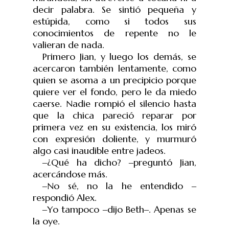
decir palabra. Se sintió pequeña y
estúpida, como si todos sus
conocimientos de repente no le
valieran de nada.
Primero Jian, y luego los demás, se
acercaron también lentamente, como
quien se asoma a un precipicio porque
quiere ver el fondo, pero le da miedo
caerse. Nadie rompió el silencio hasta
que la chica pareció reparar por
primera vez en su existencia, los miró
con expresión doliente, y murmuró
algo casi inaudible entre jadeos.
‒
¿Qué ha dicho?
‒
pregunt
ó
Jian,
acerc
á
ndose más.
‒
No sé, no la he entendido
‒
respondi
ó
Alex.
‒
Yo tampoco
‒
dijo Beth
‒
. Apenas se
la oye.