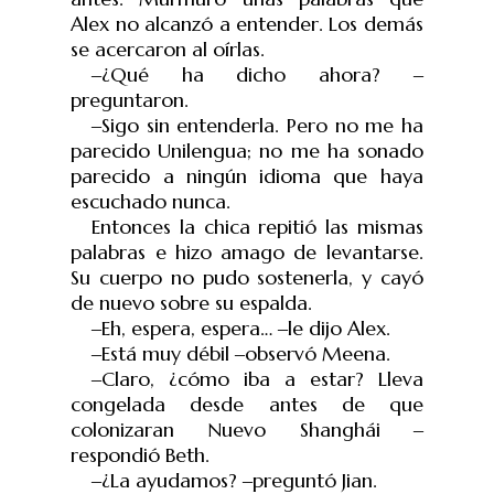
Alex no alcanzó a entender. Los demás
se acercaron al oírlas.
‒
¿Qué ha dicho ahora?
‒
preguntaron.
‒
Sigo sin entenderla. Pero no me ha
parecido Unilengua; no me ha sonado
parecido a ningún idioma que haya
escuchado nunca.
Entonces la chica repitió las mismas
palabras e hizo amago de levantarse.
Su cuerpo no pudo sostenerla, y cayó
de nuevo sobre su espalda.
‒
Eh, espera, espera…
‒
le dijo Alex.
‒
Está muy débil
‒
observ
ó
Meena.
‒
Claro, ¿cómo iba a estar? Lleva
congelada desde antes de que
colonizaran Nuevo Shanghái
‒
respondió Beth.
‒
¿La ayudamos?
‒
pregunt
ó
Jian.