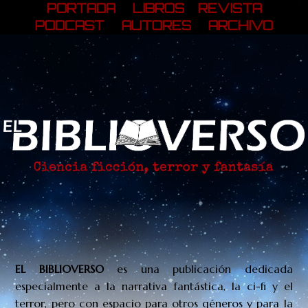
PORTADA
LIBROS
REVISTA
PODCAST
AUTORES
ARCHIVO
EL BIBLIOVERSO
es una publicación
dedicada
especialmente a la narrativa fantástica, la ci-fi y el
terror, pero con espacio para otros géneros y para la