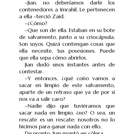
‒
Jian, no deberíamos darle los
contenedores a Imrahil. Le pertenecen
a ella
‒
terció Zaid.
‒
¿Cómo?
‒
Que son de ella. Estaban en su bote
de salvamento, junto a su criocápsula.
Son suyos. Quizá contengan cosas que
ella necesite. Sus posesiones. Puede
que ella sepa cómo abrirlos.
Jian dudó unos instantes antes de
contestar.
‒
Y entonces, ¿qué coño vamos a
sacar en limpio de este salvamento,
aparte de un retraso que ya de por sí
nos va a salir caro?
‒
Nadie dijo que tuviéramos que
sacar nada en limpio, ¿no? O sea, un
rescate es un rescate; nosotros no lo
hicimos para ganar nada con ello.
De pronto, Jian montó en cólera.