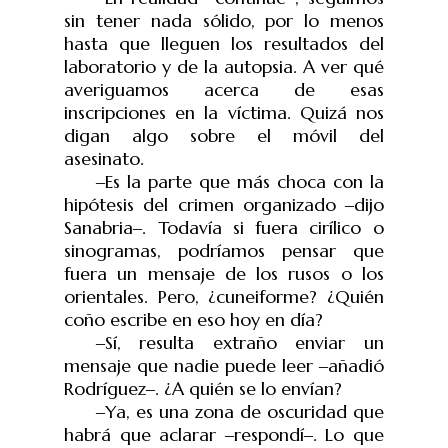
sin tener nada sólido, por lo menos
hasta que lleguen los resultados del
laboratorio y de la autopsia. A ver qué
averiguamos acerca de esas
inscripciones en la víctima. Quizá nos
digan algo sobre el móvil del
asesinato.
‒
Es la parte que más choca con la
hipótesis del crimen organizado
‒
dijo
Sanabria
‒
. Todavía si fuera cirílico o
sinogramas, podríamos pensar que
fuera un mensaje de los rusos o los
orientales. Pero, ¿cuneiforme? ¿Quién
coño escribe en eso hoy en día?
‒
Sí, resulta extraño enviar un
mensaje que nadie puede leer
‒
a
ñ
adi
ó
Rodríguez
‒
. ¿A quién se lo envían?
‒
Ya, es una zona de oscuridad que
habrá que aclarar
‒
respondí
‒
. Lo que