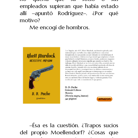
empleados supieran que había estado
allí
‒
apunt
ó
Rodr
í
guez
‒
.
¿
Por qué
motivo?
Me encogí de hombros.
‒
Ésa es la cuestión. ¿Trapos sucios
del propio Moellendorf? ¿Cosas que