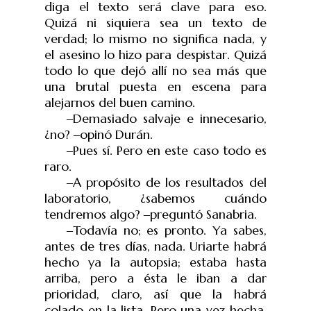
diga el texto será clave para eso.
Quizá ni siquiera sea un texto de
verdad; lo mismo no significa nada, y
el asesino lo hizo para despistar. Quizá
todo lo que dejó allí no sea más que
una brutal puesta en escena para
alejarnos del buen camino.
‒
Demasiado salvaje e innecesario,
¿no?
‒
opin
ó
Dur
á
n.
‒
Pues sí. Pero en este caso todo es
raro.
‒
A propósito de los resultados del
laboratorio, ¿sabemos cuándo
tendremos algo?
‒
pregunt
ó
Sanabria.
‒
Todavía no; es pronto. Ya sabes,
antes de tres días, nada. Uriarte habrá
hecho ya la autopsia; estaba hasta
arriba, pero a ésta le iban a dar
prioridad, claro, así que la habrá
colado en la lista. Pero una vez hecha,