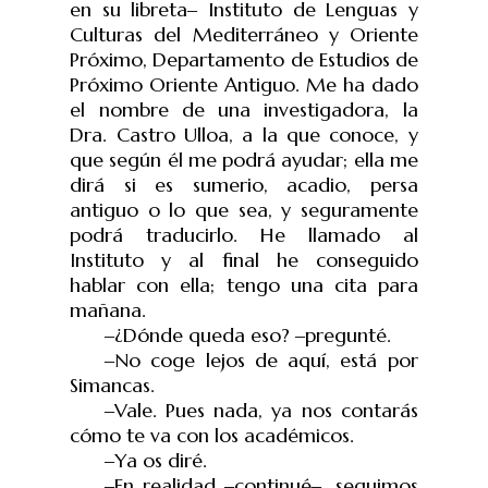
en su libreta
‒
Instituto de Lenguas y
Culturas del Mediterráneo y Oriente
Próximo, Departamento de Estudios de
Próximo Oriente Antiguo. Me ha dado
el nombre de una investigadora, la
Dra. Castro Ulloa, a la que conoce, y
que según él me podrá ayudar; ella me
dirá si es s
umerio, acadio, persa
antiguo o lo que sea, y seguramente
podrá traducirlo. He llamado al
Instituto y al final he conseguido
hablar con ella; tengo una cita para
mañana.
‒
¿Dónde queda eso?
‒
pregunté.
‒
No coge lejos de aquí, está por
Simancas.
‒
Vale. Pues nada, ya nos contarás
cómo te va con los académicos.
‒
Ya os diré.
‒
En realidad
‒
continué
‒
, seguimos