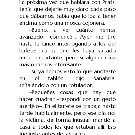
La próxima vez que hablara con Prats,
tenía que dejarle muy claro cada paso
que dábamos. Sabía que lo iba a tener
encima como una mosca cojonera.
‒
Bueno, a ver cuánto hemos
avanzado
‒
comencé
‒
. Ayer me tiré
hasta la cinco interrogando a los del
bufete; no es que les haya sacado
nada importante, pero sí alguna idea
más o menos interesante.
‒
Sí, ya hemos visto lo que anotaste
en el tablón
‒
dijo Sanabria,
se
ñ
alándolo con un rotulador.
‒
Pequeñas cosas que hay que
hacer cuadrar
‒
respondí con un gesto
asertivo
‒
. En el bufete se trabaja hasta
tarde habitualmente, pero ese día no:
la víctima, de forma inusual, mandó a
casa a todos los que estaban allí. Eso
fue justo antes de las ocho.