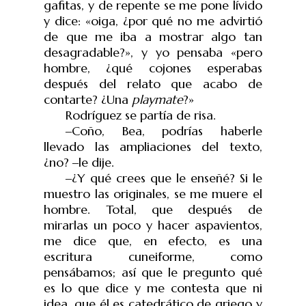
gafitas, y de repente se me pone lívido
y dice: «oiga, ¿por qué no me advirtió
de que me iba a mostrar algo tan
desagradable?», y yo pensaba «pero
hombre, ¿qué cojones esperabas
después del relato que acabo de
contarte? ¿Una
playmate
?»
Rodríguez se partía de risa.
‒
Coño, Bea, podrías haberle
llevado las ampliaciones del texto,
¿no?
‒
le dije.
‒
¿Y qué crees que le enseñé? Si le
muestro las originales, se me muere el
hombre. Total, que después de
mirarlas un poco y hacer aspavientos,
me dice que, en efecto, es una
escritura cuneiforme, como
pensábamos; así que le pregunto qué
es lo que dice y me contesta que ni
idea, que él es catedrático de griego y