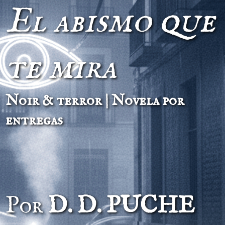
El abismo que
te mira
Noir & terror | Novela por
entregas
Por
D. D. PUCHE