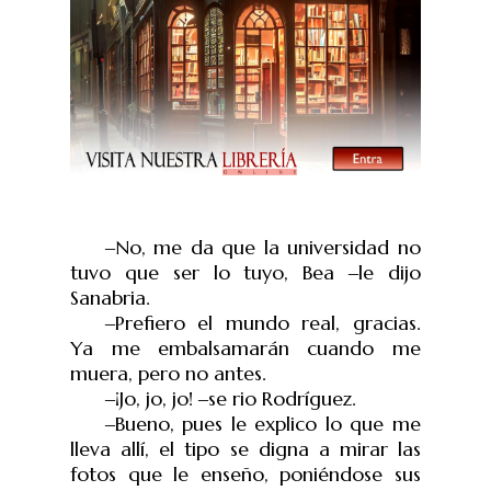
‒
No, me da que la universidad no
tuvo que ser lo tuyo, Bea
‒
le dijo
Sanabria.
‒
Prefiero el mundo real, gracias.
Ya me embalsamarán cuando me
muera, pero no antes.
‒
¡Jo, jo, jo!
‒
se rio Rodr
í
guez.
‒
Bueno, pues le explico lo que me
lleva allí, el tipo se digna a mirar las
fotos que le enseño, poniéndose sus