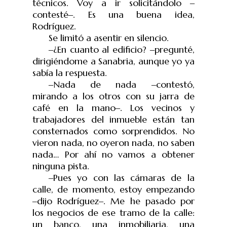
técnicos. Voy a ir solicitándolo
‒
contest
é
‒
. Es una buena idea,
Rodríguez.
Se limitó a asentir en silencio.
‒
¿En cuanto al edificio?
‒
pregunt
é
,
dirigi
é
ndome a Sanabria, aunque yo ya
sabía la respuesta.
‒
Nada de nada
‒
contestó,
mirando a los otros con su jarra de
café en la mano
‒
. Los vecinos y
trabajadores del inmueble están tan
consternados como sorprendidos. No
vieron nada, no oyeron nada, no saben
nada… Por ahí no vamos a obtener
ninguna pista.
‒
Pues yo con las cámaras de la
calle, de momento, estoy empezando
‒
dijo Rodríguez
‒
. Me he pasado por
los negocios de ese tramo de la calle:
un banco, una inmobiliaria, una