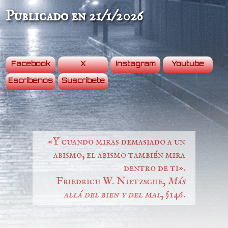
Publicado en 21/1/2026
Facebook
X
Instagram
Youtube
Escríbenos
Suscríbete
«Y cuando miras demasiado a un
abismo, el abismo también mira
dentro de ti».
Friedrich W. Nietzsche,
Más
allá del bien y del mal
, §146.