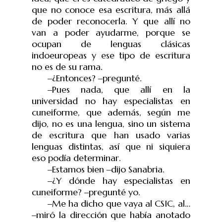
que no conoce esa escritura, más allá
de poder reconocerla. Y que allí no
van a poder ayudarme, porque se
ocupan de lenguas clásicas
indoeuropeas y ese tipo de escritura
no es de su rama.
‒
¿Entonces?
‒
pregunt
é
.
‒
Pues nada, que allí en la
universidad no hay especialistas en
cuneiforme, que además, según me
dijo, no es una lengua, sino un sistema
de escritura que han usado varias
lenguas distintas, así que ni siquiera
eso podía determinar.
‒
Estamos bien
‒
dijo Sanabria.
‒
¿Y dónde hay especialistas en
cuneiforme?
‒
pregunt
é
yo.
‒
Me ha dicho que vaya al CSIC, al…
‒
miró la dirección que había anotado