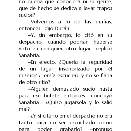
no quería que conociera ni su gente,
que de hecho se dedica a lavar trapos
sucios?
‒
Volvemos a lo de las mafias,
entonces
‒
dijo Dur
á
n.
‒
Y, sin embargo, lo citó en su
despacho, cuando podrían haberse
visto en cualquier otro lugar
‒
replic
ó
Sanabria.
‒
En efecto. ¿Quería la seguridad
de un lugar insonorizado por él
mismo? ¿Temía escuchas, y no se fiaba
de otro sitio?
‒
Alguien demasiado sucio hasta
para ese bufete, entonces
‒
concluyó
Sanabria
‒
. ¿Quiso jugársela y le salió
mal?
‒
¿Y si citarlo en el despacho no era
tanto para no ser escuchado como
para poder grabarlo?
‒
propuso